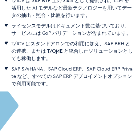
T/ICV
は
SAP BTP
上の
SaaS
として提供され、
LLM
を
活用した
AI
モデルなど最新テクノロジーを用いてデー
タの抽出・照合・比較を行います。
ライセンスモデルはドキュメント数に基づいており、
サービスには
GxP
バリデーションが含まれています。
T/ICV
はスタンドアロンでの利用に加え、
SAP BRH
と
の連携、または
T/QME
と統合したソリューションとし
ても稼働します。
SAP S/4HANA
、
SAP Cloud ERP
、
SAP Cloud ERP Priva
te
など、すべての
SAP ERP
デプロイメントオプション
で利用可能です。