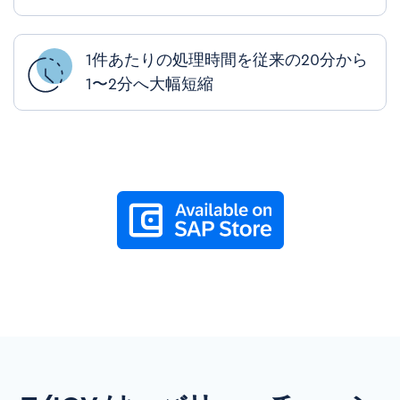
1
件あたりの処理時間を従来の
20
分から
1
〜
2
分へ大幅短縮