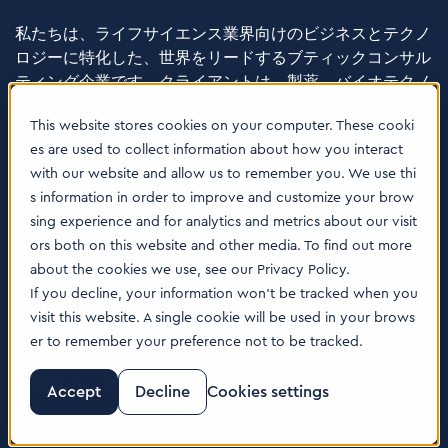
私たちは、ライフサイエンス業界向けのビジネスとテクノ
ロジーに特化した、世界をリードするブティックコンサル
ティング企業です。クライアントは、製薬、バイオテクノ
ロジー、医療機器、ヘルスケア、動物用医薬品分野の主要
This website stores cookies on your computer. These cooki
企業です。
es are used to collect information about how you interact
with our website and allow us to remember you. We use thi
Locations
s information in order to improve and customize your brow
sing experience and for analytics and metrics about our visit
位置
ors both on this website and other media. To find out more
サービス
about the cookies we use, see our Privacy Policy.
テンピンについて
If you decline, your information won’t be tracked when you
ソフトウェア
visit this website. A single cookie will be used in your brows
er to remember your preference not to be tracked.
© 2026 Tenthpin AG | Illustrations by:
www.till-lauer.ch
Accept
Decline
Cookies settings
プライバシー
|
クッキーポリシー
|
利用規約