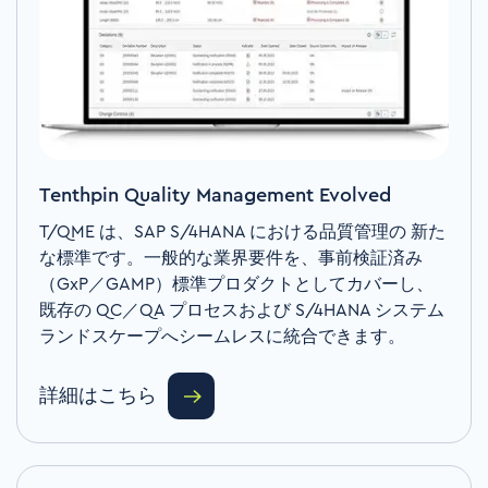
Tenthpin Quality Management Evolved
T/QME
は、
SAP S/4HANA
における品質管理の
新た
な標準です。
一般的な業界要件を、事前検証済み
（
GxP
／
GAMP
）標準プロダクトとしてカバーし、
既存の
QC
／
QA
プロセスおよび
S/4HANA
システム
ランドスケープへシームレスに統合できます。
詳細はこちら