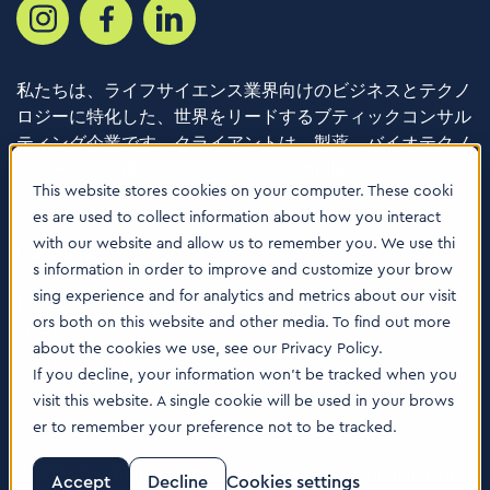
私たちは、ライフサイエンス業界向けのビジネスとテクノ
ロジーに特化した、世界をリードするブティックコンサル
ティング企業です。クライアントは、製薬、バイオテクノ
ロジー、医療機器、ヘルスケア、動物用医薬品分野の主要
This website stores cookies on your computer. These cooki
企業です。
es are used to collect information about how you interact
with our website and allow us to remember you. We use thi
Locations
s information in order to improve and customize your brow
sing experience and for analytics and metrics about our visit
位置
ors both on this website and other media. To find out more
サービス
about the cookies we use, see our Privacy Policy.
テンピンについて
If you decline, your information won’t be tracked when you
ソフトウェア
visit this website. A single cookie will be used in your brows
er to remember your preference not to be tracked.
© 2026 Tenthpin AG | Illustrations by:
www.till-lauer.ch
Accept
Decline
Cookies settings