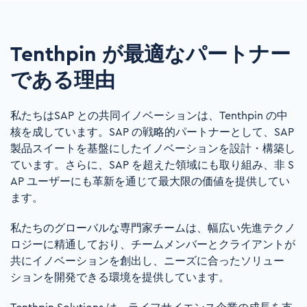
行
につなげる
迅速な対応力を高め、短期間で
ROI
を達
Tenthpin が最適なパートナー
成
である理由
サプライチェーン効率を向上
私たちは
SAP
との共同イノベーションは、
Tenthpin
の中
核を成しています。
SAP
の戦略的パートナーとして、
SAP
製品スイートを基盤にしたイノベーションを設計・構築し
ています。さらに、
SAP
を超えた領域にも取り組み、非
S
AP
ユーザーにも革新を通じて最大限の価値を提供してい
ます。
私たちのグローバルな専門家チームは、幅広い先進テクノ
ロジーに精通しており、チームメンバーとクライアントが
共にイノベーションを創出し、ニーズに合ったソリュー
ションを開発できる環境を提供しています。