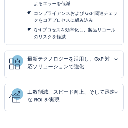
よるエラーを低減
コンプライアンスおよび
GxP
関連チェッ
クをコアプロセスに組み込み
QM
プロセスを効率化し、製品リコール
のリスクを軽減
最新テクノロジーを活用し、GxP 対
応ソリューションで強化
LLM
などの最新テクノロジーを、事前検
証済みの標準ソリューションとして活用
工数削減、スピード向上、そして迅速
すでにリーディングカンパニーで利用さ
な ROI を実現
れている、事前検証済み標準ソリュー
ションのメリットを享受
専門家を作業負荷から解放し、改善活動
最先端のフロントエンドを備えた中央シ
や真のイノベーションに集中
ステムで、
QC
と
QA
の業務を一元的に実
データを価値へと変換し、ビジネス成果